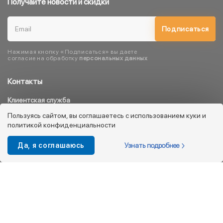
Получайте новости и скидки
Подписаться
Нажимая кнопку «Подписаться» вы даете
согласие на обработку
персональных данных
Контакты
Клиентская служба
8 800 333 08 45
Пользуясь сайтом, вы соглашаетесь с использованием куки и
политикой конфиденциальности
info@kotofey.ru
Магазины в Москва (50)
Узнать подробнее
Да, я соглашаюсь
Интернет-магазин
+7 495 212-93-79
shop@kotofey.ru