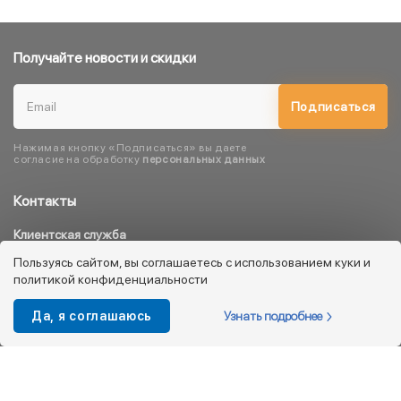
Получайте новости и скидки
Подписаться
Нажимая кнопку «Подписаться» вы даете
согласие на обработку
персональных данных
Контакты
Клиентская служба
8 800 333 08 45
Пользуясь сайтом, вы соглашаетесь с использованием куки и
политикой конфиденциальности
info@kotofey.ru
Магазины в Москва (50)
Узнать подробнее
Да, я соглашаюсь
Интернет-магазин
+7 495 212-93-79
shop@kotofey.ru