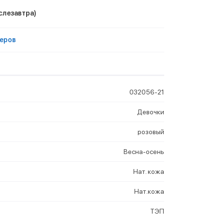
слезавтра)
еров
032056-21
Девочки
розовый
Весна-осень
Нат. кожа
Нат.кожа
ТЭП