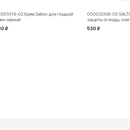
ладкой
05003008-00 SALTON Средство для
05006
защиты от воды, снега, грязи 300 мл
для о
530 ₽
500 