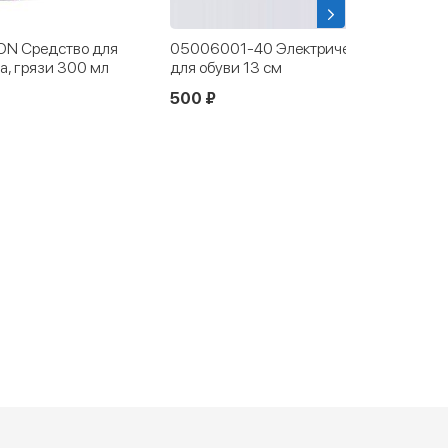
001-40 Электрическая сушилка
8233000 Щетка резино
буви 13 см
комбинированная Salam
₽
490 ₽
820 ₽