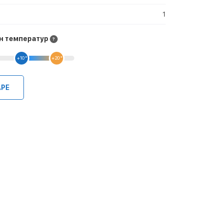
1
н температур
+10 °
+20 °
АРЕ