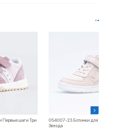
Ботинки для первых шагов
052163-21 Демисезонные бот
кеды Котенок