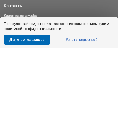
Контакты
Клиентская служба
8 800 333 08 45
Пользуясь сайтом, вы соглашаетесь с использованием куки и
политикой конфиденциальности
info@kotofey.ru
Магазины в Москва (50)
Узнать подробнее
Да, я соглашаюсь
Интернет-магазин
+7 495 212-93-79
shop@kotofey.ru
Покупателям
О компании
Партнерам