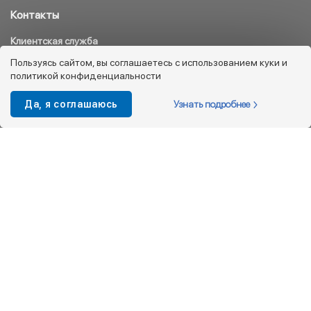
Контакты
Клиентская служба
8 800 333 08 45
Пользуясь сайтом, вы соглашаетесь с использованием куки и
политикой конфиденциальности
info@kotofey.ru
Магазины в Москва (50)
Узнать подробнее
Да, я соглашаюсь
Интернет-магазин
+7 495 212-93-79
shop@kotofey.ru
Покупателям
О компании
Партнерам