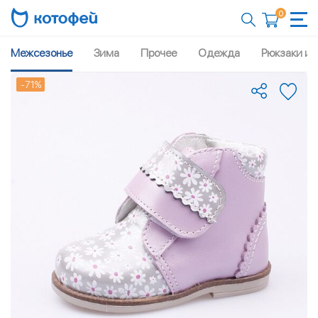
0
Межсезонье
Зима
Прочее
Одежда
Рюкзаки и 
-71%