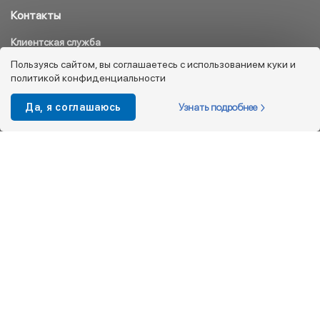
Контакты
Клиентская служба
8 800 333 08 45
Пользуясь сайтом, вы соглашаетесь с использованием куки и
политикой конфиденциальности
info@kotofey.ru
Магазины в Москва (50)
Узнать подробнее
Да, я соглашаюсь
Интернет-магазин
+7 495 212-93-79
shop@kotofey.ru
Покупателям
О компании
Партнерам