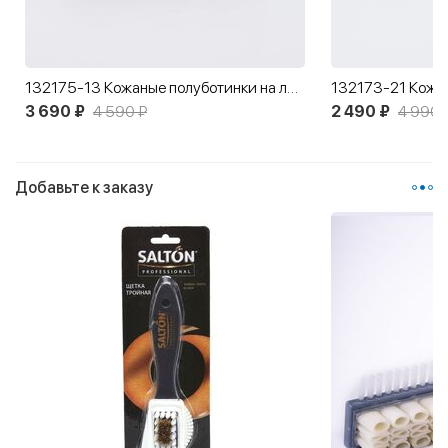
132175-13 Кожаные полуботинки на липучках
132173-21 Кожаные полуботинки для мальчика Три кота
1523
2 490 ₽
4 990 ₽
2 85
Добавьте к заказу