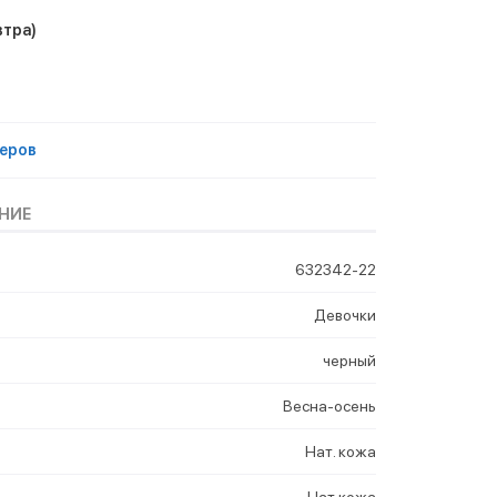
втра)
еров
НИЕ
632342-22
Девочки
черный
Весна-осень
Нат. кожа
Нат.кожа