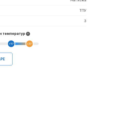
ТПУ
3
н температур
+10 °
+20 °
АРЕ