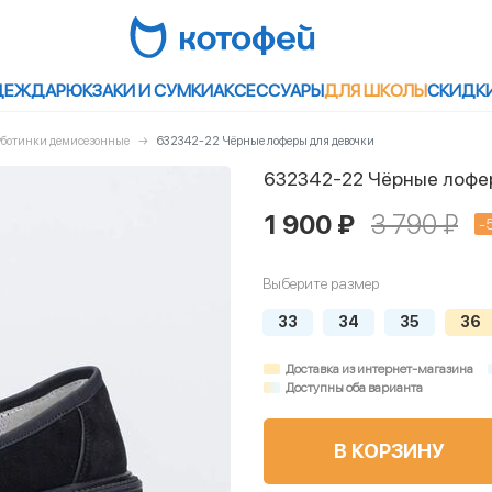
ДЕЖДА
РЮКЗАКИ И СУМКИ
АКСЕССУАРЫ
ДЛЯ ШКОЛЫ
СКИДК
луботинки демисезонные
632342-22 Чёрные лоферы для девочки
632342-22 Чёрные лофе
1 900 ₽
3 790 ₽
-
Выберите размер
33
34
35
36
Доставка из интернет-магазина
Доступны оба варианта
В КОРЗИНУ