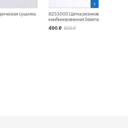
рическая сушилка
8233000 Щетка резиновая
комбинированная Salamander
490 ₽
820 ₽