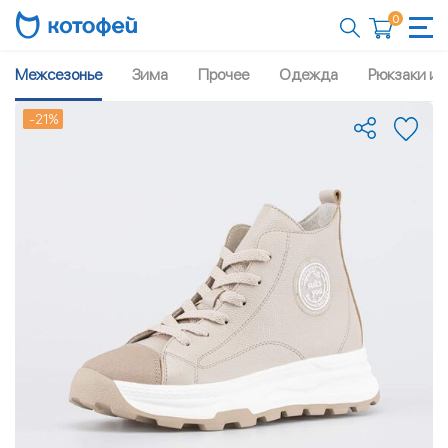
0
Межсезонье
Зима
Прочее
Одежда
Рюкзаки и 
-21%