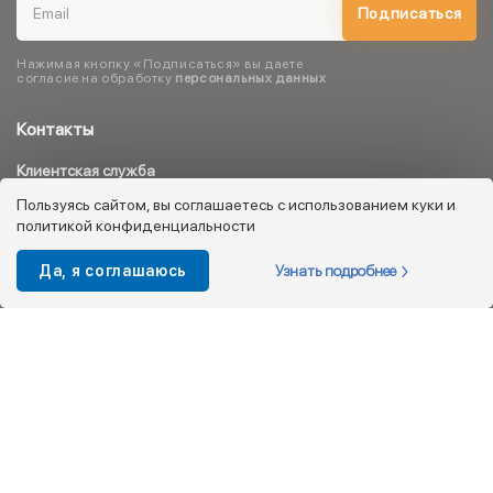
Подписаться
Нажимая кнопку «Подписаться» вы даете
согласие на обработку
персональных данных
Контакты
Клиентская служба
8 800 333 08 45
Пользуясь сайтом, вы соглашаетесь с использованием куки и
политикой конфиденциальности
info@kotofey.ru
Магазины в Москва (50)
Узнать подробнее
Да, я соглашаюсь
Интернет-магазин
+7 495 212-93-79
shop@kotofey.ru