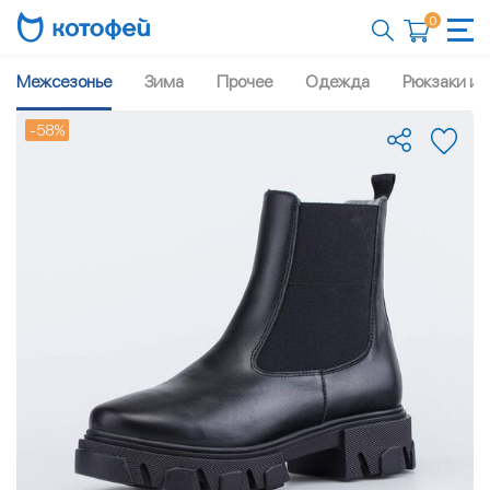
0
Межсезонье
Зима
Прочее
Одежда
Рюкзаки и 
-58%