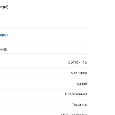
втра)
еров
НИЕ
001107-45
Мальчики
синий
Всесезонная
Текстиль
Мех шерстяной