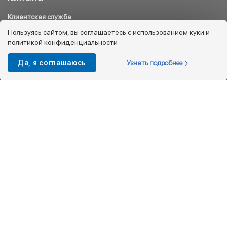
Клиентская служба
8 800 333 08 45
Пользуясь сайтом, вы соглашаетесь с использованием куки и
политикой конфиденциальности
info@kotofey.ru
Магазины в Москва (50)
Узнать подробнее
Да, я соглашаюсь
Интернет-магазин
+7 495 212-93-79
shop@kotofey.ru
Покупателям
О компании
Партнерам