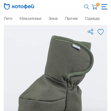
0
Лето
Межсезонье
Зима
Прочее
Одежда
Рю