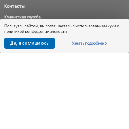
Контакты
Клиентская служба
8 800 333 08 45
Пользуясь сайтом, вы соглашаетесь с использованием куки и
политикой конфиденциальности
info@kotofey.ru
Магазины в Москва (50)
Узнать подробнее
Да, я соглашаюсь
Интернет-магазин
+7 495 212-93-79
shop@kotofey.ru
Покупателям
О компании
Партнерам