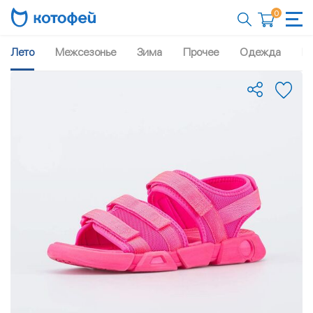
0
Лето
Межсезонье
Зима
Прочее
Одежда
Рю