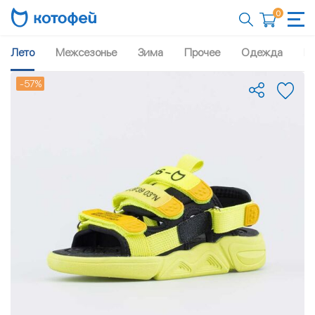
0
Лето
Межсезонье
Зима
Прочее
Одежда
Рю
-57%