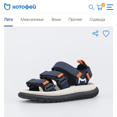
0
Лето
Межсезонье
Зима
Прочее
Одежда
Рю