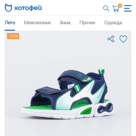
0
Лето
Межсезонье
Зима
Прочее
Одежда
Рю
-50%