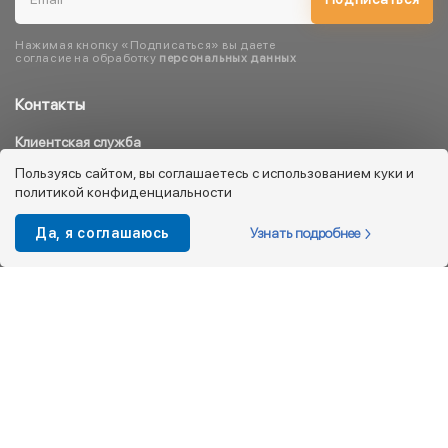
Нажимая кнопку «Подписаться» вы даете
согласие на обработку
персональных данных
Контакты
Клиентская служба
8 800 333 08 45
Пользуясь сайтом, вы соглашаетесь с использованием куки и
политикой конфиденциальности
info@kotofey.ru
Магазины в Москва (50)
Узнать подробнее
Да, я соглашаюсь
Интернет-магазин
+7 495 212-93-79
shop@kotofey.ru
Покупателям