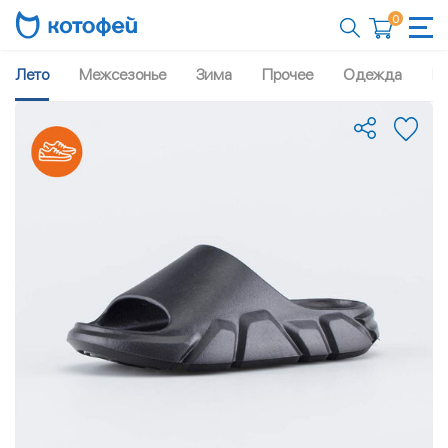
0
Лето
Межсезонье
Зима
Прочее
Одежда
Рю