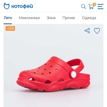
0
Лето
Межсезонье
Зима
Прочее
Одежда
Рю
-28%