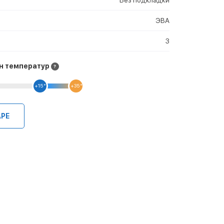
ЭВА
3
н температур
+15 °
+35 °
АРЕ