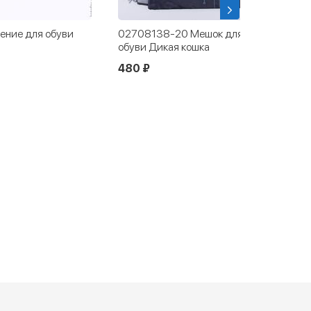
ние для обуви
02708138-20 Мешок для сменной
обуви Дикая кошка
480 ₽