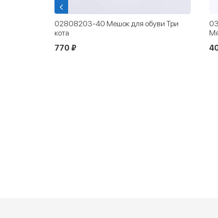
енной
02808203-40 Мешок для обуви Три
03
кота
Мя
770 ₽
40