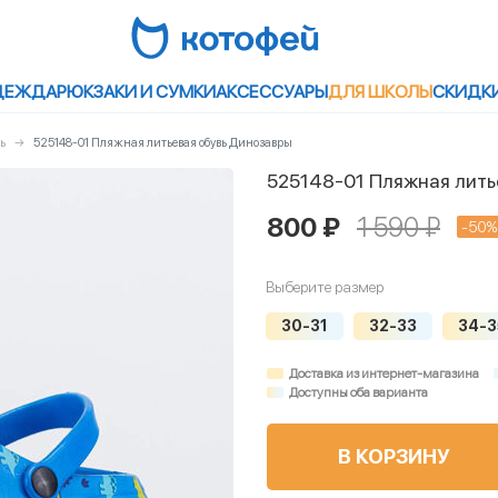
ДЕЖДА
РЮКЗАКИ И СУМКИ
АКСЕССУАРЫ
ДЛЯ ШКОЛЫ
СКИДК
ь
525148-01 Пляжная литьевая обувь Динозавры
525148-01 Пляжная лить
800 ₽
1 590 ₽
-50%
Выберите размер
30-31
32-33
34-3
Доставка из интернет-магазина
Доступны оба варианта
В КОРЗИНУ