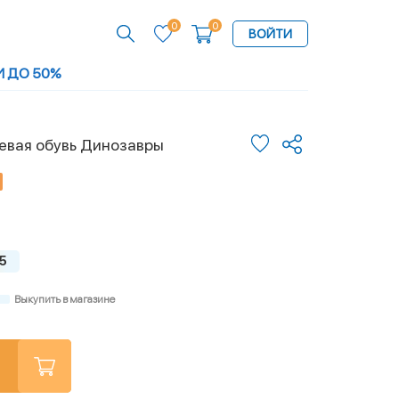
0
0
ВОЙТИ
И ДО 50%
евая обувь Динозавры
5
Выкупить в магазине