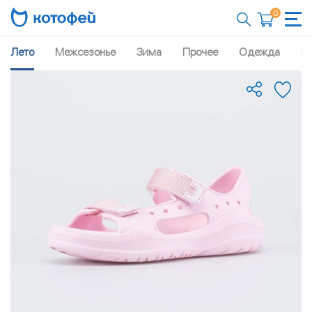
0
Лето
Межсезонье
Зима
Прочее
Одежда
Рю