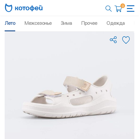
0
Лето
Межсезонье
Зима
Прочее
Одежда
Рю