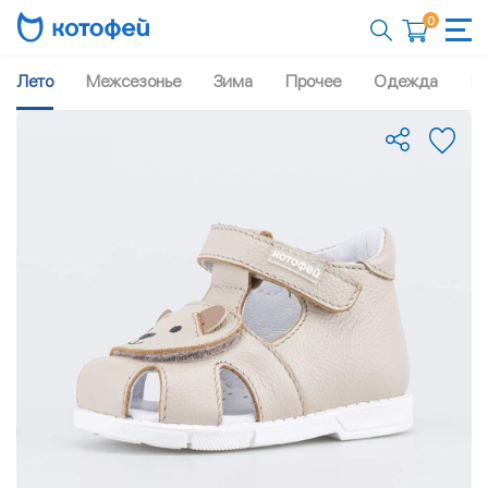
0
Лето
Межсезонье
Зима
Прочее
Одежда
Рю