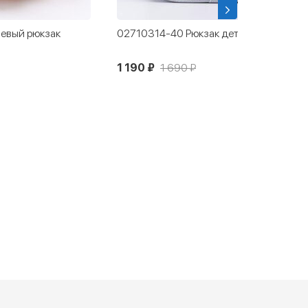
евый рюкзак
02710314-40 Рюкзак детский черный
1 190 ₽
1 690 ₽