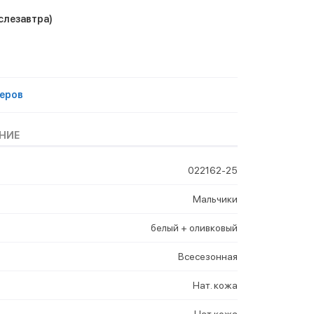
слезавтра)
еров
НИЕ
022162-25
Мальчики
белый + оливковый
Всесезонная
Нат. кожа
Нат.кожа