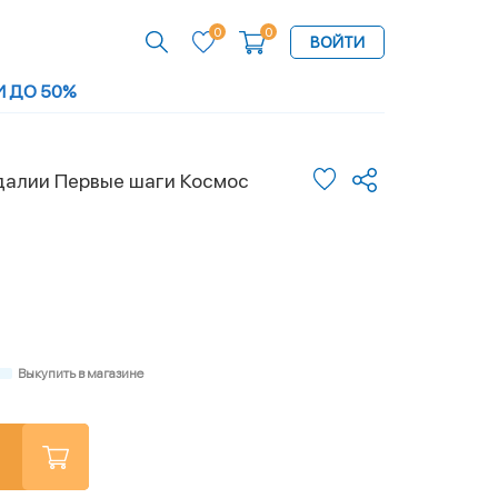
0
0
ВОЙТИ
И ДО 50%
далии Первые шаги Космос
Выкупить в магазине