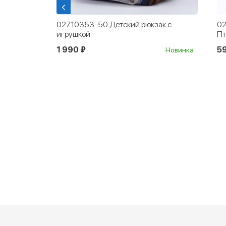
й черный
02710353-50 Детский рюкзак с
02
игрушкой
Пт
1 990 ₽
5
Новинка