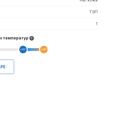
ТЭП
1
н температур
+15 °
+35 °
АРЕ