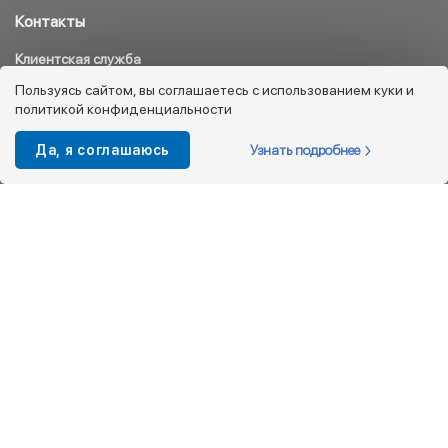
Контакты
Клиентская служба
8 800 333 08 45
Пользуясь сайтом, вы соглашаетесь с использованием куки и
политикой конфиденциальности
info@kotofey.ru
Магазины в Москва (50)
Узнать подробнее
Да, я соглашаюсь
Интернет-магазин
+7 495 212-93-79
shop@kotofey.ru
Покупателям
О компании
Партнерам