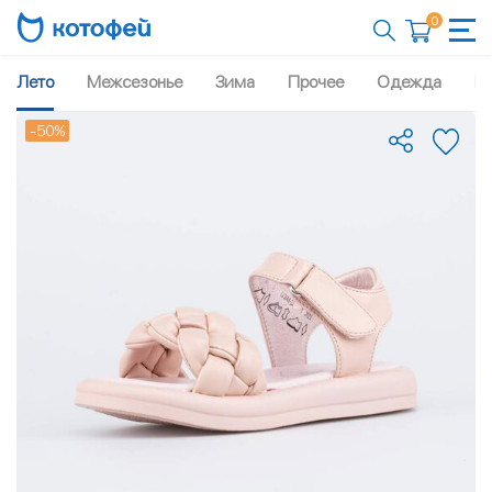
0
Лето
Межсезонье
Зима
Прочее
Одежда
Рю
-50%