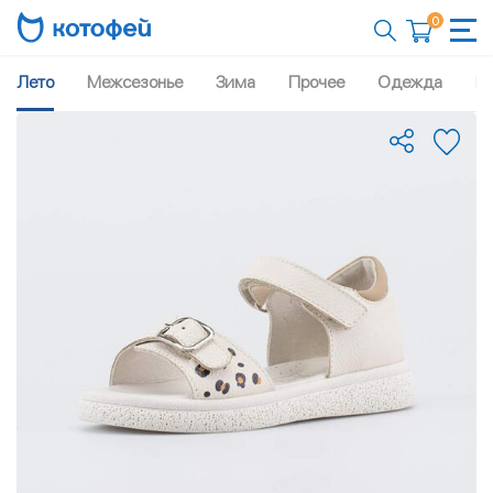
0
Лето
Межсезонье
Зима
Прочее
Одежда
Рю