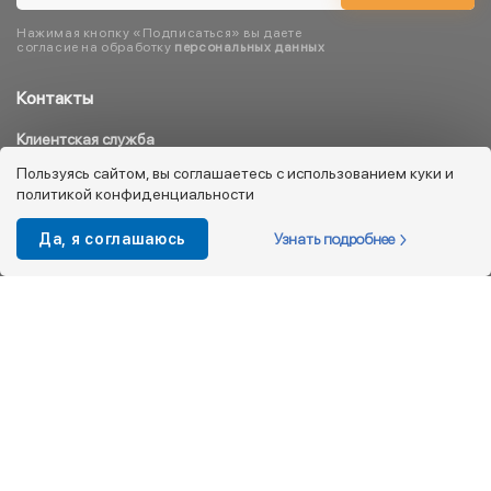
Нажимая кнопку «Подписаться» вы даете
согласие на обработку
персональных данных
Контакты
Клиентская служба
8 800 333 08 45
Пользуясь сайтом, вы соглашаетесь с использованием куки и
политикой конфиденциальности
info@kotofey.ru
Магазины в Москва (50)
Узнать подробнее
Да, я соглашаюсь
Интернет-магазин
+7 495 212-93-79
shop@kotofey.ru
Покупателям