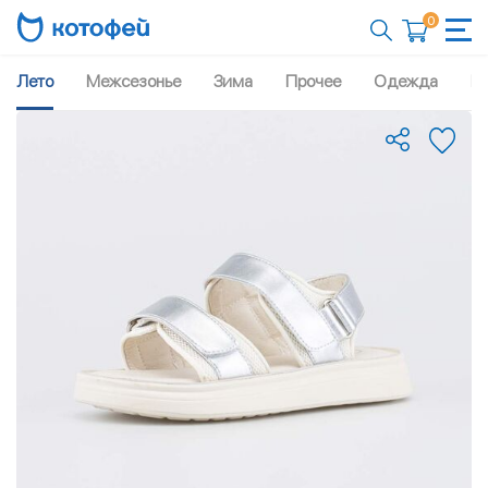
0
Лето
Межсезонье
Зима
Прочее
Одежда
Рю