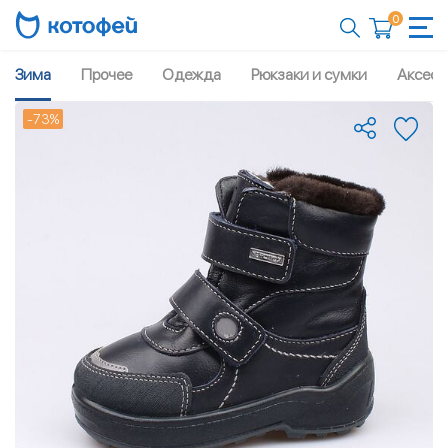
0
Зима
Прочее
Одежда
Рюкзаки и сумки
Аксесс
-73%