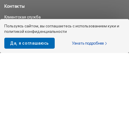
Контакты
Клиентская служба
8 800 333 08 45
Пользуясь сайтом, вы соглашаетесь с использованием куки и
политикой конфиденциальности
info@kotofey.ru
Магазины в Москва (50)
Узнать подробнее
Да, я соглашаюсь
Интернет-магазин
+7 495 212-93-79
shop@kotofey.ru
Покупателям
О компании
Партнерам