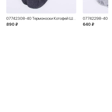
07742308-40 Термоноски Котофей Шерсть темно-серый
890 ₽
640 ₽