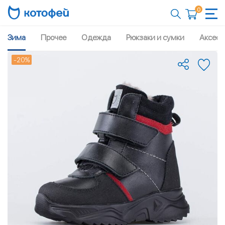
0
Зима
Прочее
Одежда
Рюкзаки и сумки
Аксесс
-20%