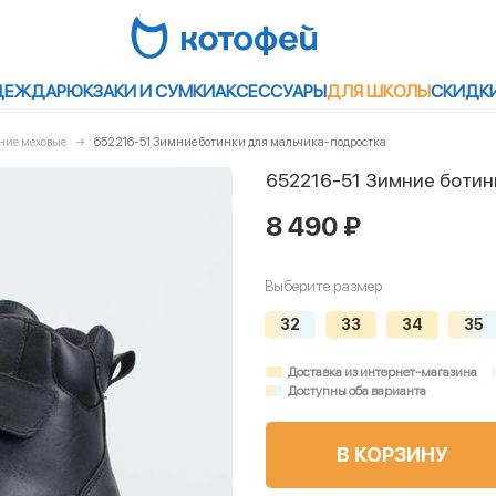
ДЕЖДА
РЮКЗАКИ И СУМКИ
АКСЕССУАРЫ
ДЛЯ ШКОЛЫ
СКИДК
ние меховые
652216-51 Зимние ботинки для мальчика-подростка
652216-51 Зимние ботин
8 490 ₽
Выберите размер
32
33
34
35
Доставка из интернет-магазина
Доступны оба варианта
В КОРЗИНУ