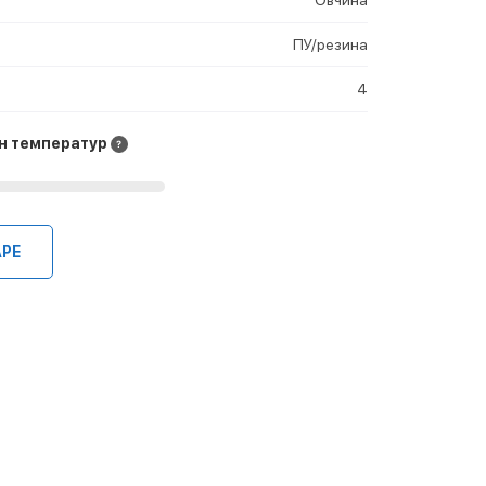
ПУ/резина
4
н температур
АРЕ