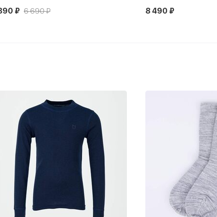
490 ₽
5 920 ₽
7 390 ₽