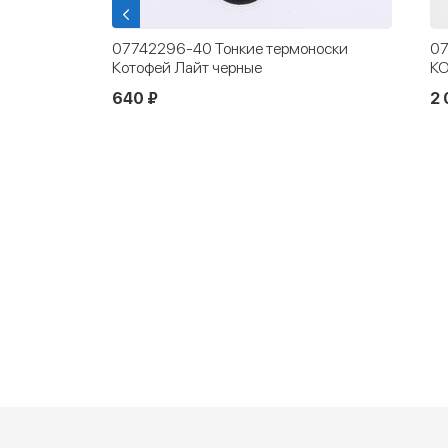
оски
07702057-40 Термоджемпер
07
КОТОФЕЙ Комфорт темно-синий
Ко
2 090 ₽
6
Новинка