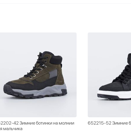
2215-52 Зимние ботинки черный
652180-54 Кожаные 
мальчика