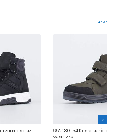
ботинки для
652202-41 Зимние ботинки на молнии
для мальчика