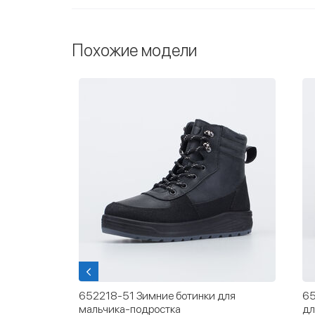
Похожие модели
для
652202-42 Зимние ботинки на молнии
65
для мальчика