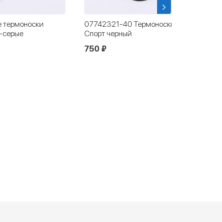
оски Котофей
07742296-40 Тонкие термоноски
Котофей Лайт черные
640 ₽