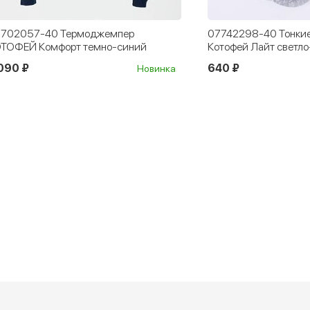
742298-40 Тонкие термоноски
07742321-40 Термон
тофей Лайт светло-серые
Спорт черный
40 ₽
750 ₽