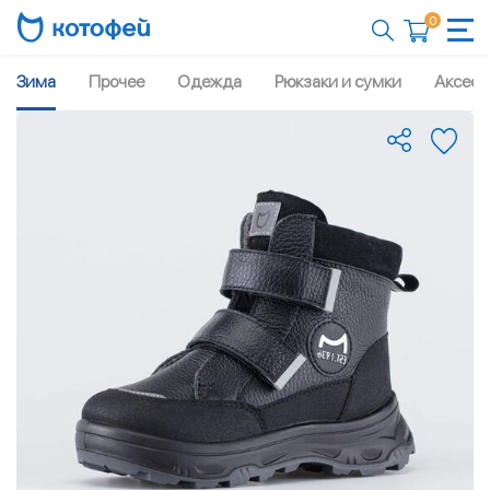
0
Зима
Прочее
Одежда
Рюкзаки и сумки
Аксесс