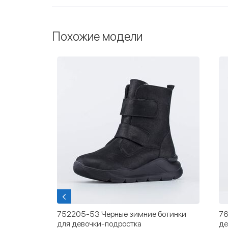
Похожие модели
3 Черные зимние ботинки
762240-51 Зимние сапожки
чки-подростка
девочки бежевый