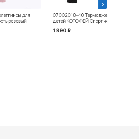
07002018-40 Термоджемпер для
07833005
детей КОТОФЕЙ Спорт черный
детей и 
1 990 ₽
1 890 ₽