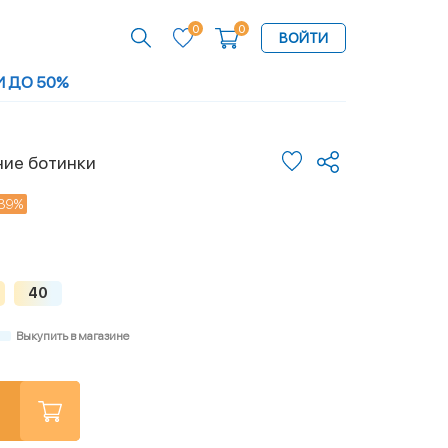
0
0
ВОЙТИ
И ДО 50%
ние ботинки
39%
40
Выкупить в магазине