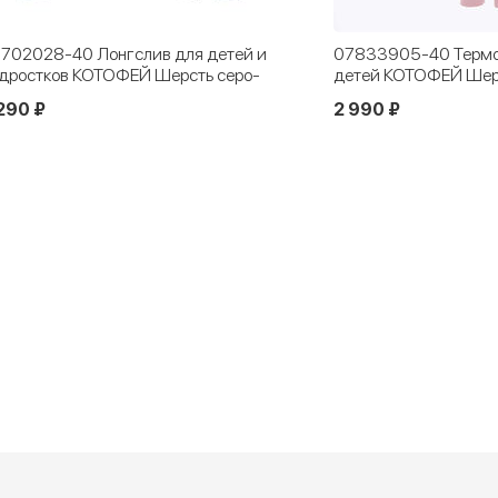
гслив для детей и
07833905-40 Термолеггинсы для
ФЕЙ Шерсть серо-
детей КОТОФЕЙ Шерсть розовый
2 990 ₽