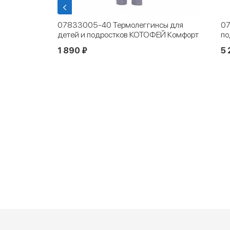
07833005-40 Термолеггинсы для
07702028-40 Лон
детей и подростков КОТОФЕЙ Комфорт
подростков КОТО
черный
1 890 ₽
5 290 ₽