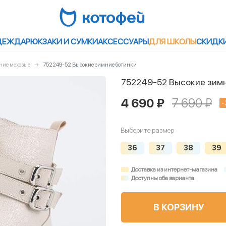
ДЕЖДА
РЮКЗАКИ И СУМКИ
АКСЕССУАРЫ
ДЛЯ ШКОЛЫ
СКИДК
ние меховые
752249-52 Высокие зимние ботинки
752249-52 Высокие зим
4 690 ₽
7 690 ₽
-
Выберите размер
36
37
38
39
Доставка из интернет-магазина
Доступны оба варианта
В КОРЗИНУ