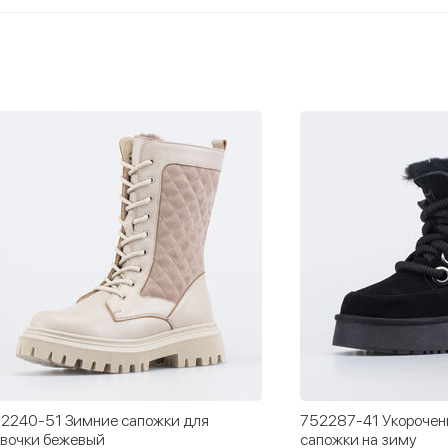
 для
752287-41 Укороченные черные
7
сапожки на зиму
д