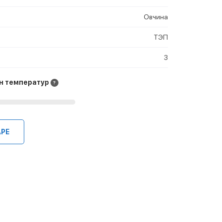
Овчина
ТЭП
3
н температур
АРЕ