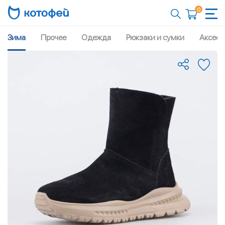
0
Зима
Прочее
Одежда
Рюкзаки и сумки
Аксесс