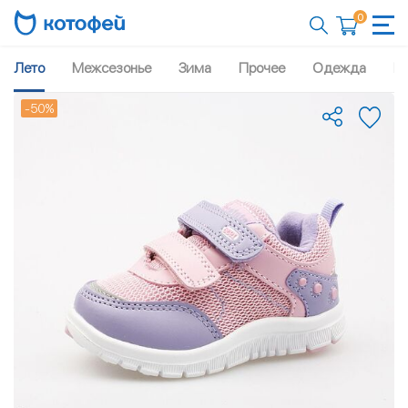
0
Лето
Межсезонье
Зима
Прочее
Одежда
Рю
-50%