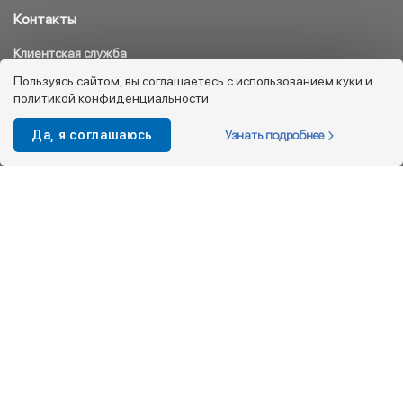
Контакты
Клиентская служба
8 800 333 08 45
Пользуясь сайтом, вы соглашаетесь с использованием куки и
политикой конфиденциальности
info@kotofey.ru
Магазины в Москва (50)
Узнать подробнее
Да, я соглашаюсь
Интернет-магазин
+7 495 212-93-79
shop@kotofey.ru
Покупателям
О компании
Партнерам