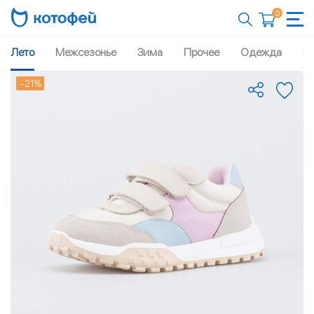
0
Лето
Межсезонье
Зима
Прочее
Одежда
Рю
-21%