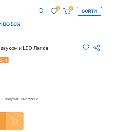
0
0
ВОЙТИ
И ДО 50%
 звуком и LED Лапка
-27%
Выкупить в магазине