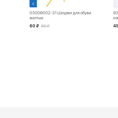
тво для
03008002-31 Шнурки для обуви
82
 300 мл
желтые
ко
60 ₽
80 ₽
4