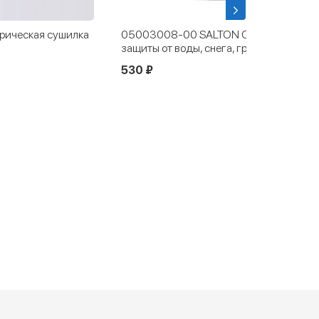
рическая сушилка
05003008-00 SALTON Средство для
защиты от воды, снега, грязи 300 мл
530 ₽