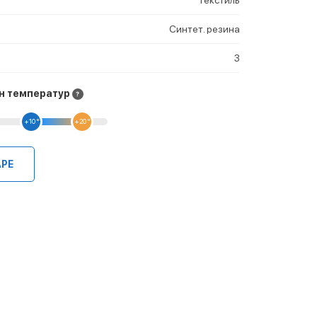
Синтет. резина
3
н температур
+10 °
+20 °
АРЕ