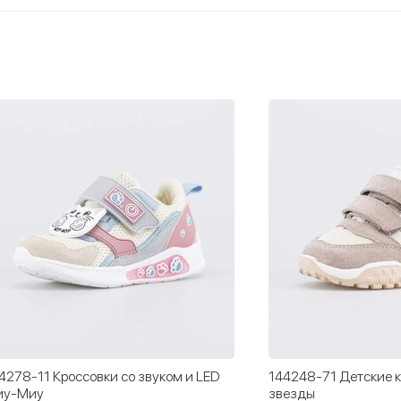
4278-11 Кроссовки со звуком и LED
144248-71 Детские к
иу-Миу
звезды