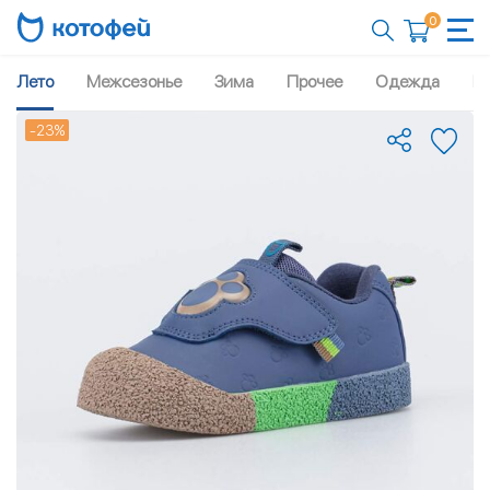
0
Лето
Межсезонье
Зима
Прочее
Одежда
Рю
-23%