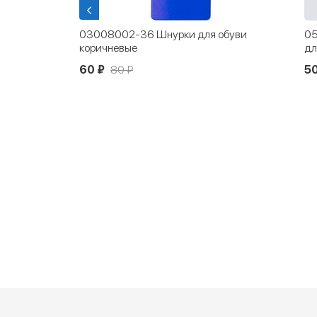
я гладкой
03008002-36 Шнурки для обуви
05
коричневые
дл
60 ₽
80 ₽
5