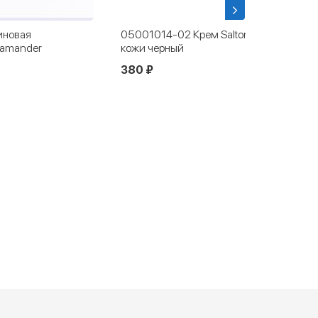
иновая
05001014-02 Крем Salton для гладкой
lamander
кожи черный
380 ₽