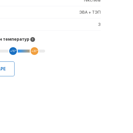
ЭВА + ТЭП
3
н температур
+10 °
+20 °
АРЕ