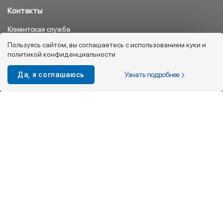
Контакты
Клиентская служба
8 800 333 08 45
Пользуясь сайтом, вы соглашаетесь с использованием куки и
политикой конфиденциальности
info@kotofey.ru
Магазины в Москва (50)
Узнать подробнее
Да, я соглашаюсь
Интернет-магазин
+7 495 212-93-79
shop@kotofey.ru
Покупателям
О компании
Партнерам