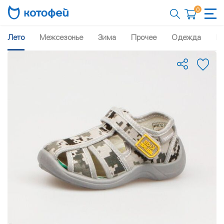
0
Лето
Межсезонье
Зима
Прочее
Одежда
Рю