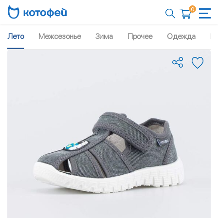
0
Лето
Межсезонье
Зима
Прочее
Одежда
Рю