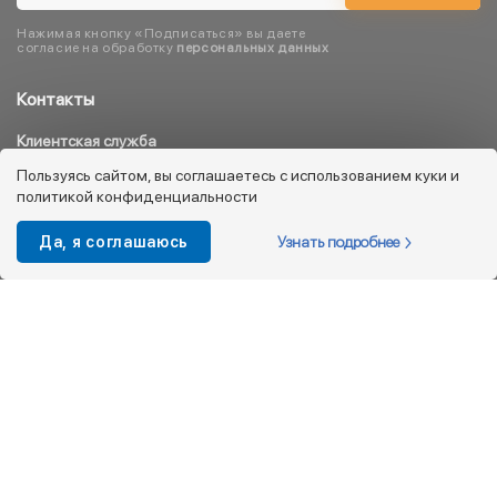
Нажимая кнопку «Подписаться» вы даете
согласие на обработку
персональных данных
Контакты
Клиентская служба
8 800 333 08 45
Пользуясь сайтом, вы соглашаетесь с использованием куки и
политикой конфиденциальности
info@kotofey.ru
Магазины в Москва (50)
Узнать подробнее
Да, я соглашаюсь
Интернет-магазин
+7 495 212-93-79
shop@kotofey.ru
Покупателям