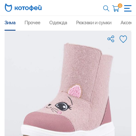
0
Зима
Прочее
Одежда
Рюкзаки и сумки
Аксесс