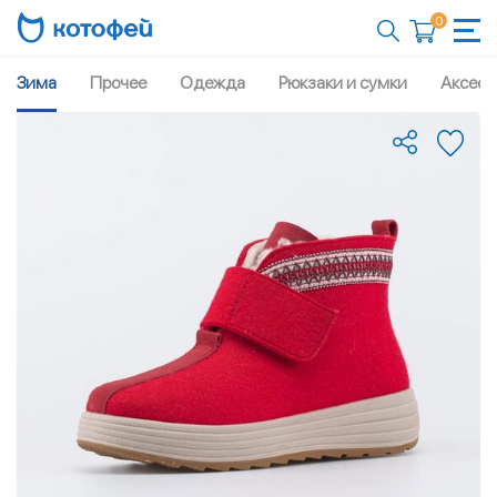
0
Зима
Прочее
Одежда
Рюкзаки и сумки
Аксесс