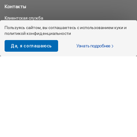
Контакты
Клиентская служба
8 800 333 08 45
Пользуясь сайтом, вы соглашаетесь с использованием куки и
политикой конфиденциальности
info@kotofey.ru
Магазины в Москва (50)
Узнать подробнее
Да, я соглашаюсь
Интернет-магазин
+7 495 212-93-79
shop@kotofey.ru
Покупателям
О компании
Партнерам