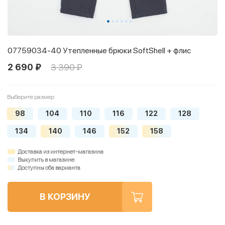
07759034-40 Утепленные брюки SoftShell + флис
2 690 ₽
3 390 ₽
Выберите размер
98
104
110
116
122
128
134
140
146
152
158
Доставка из интернет-магазина
Выкупить в магазине
Доступны оба варианта
В КОРЗИНУ