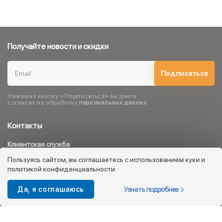
Получайте новости и скидки
Подписаться
Нажимая кнопку «Подписаться» вы даете
согласие на обработку
персональных данных
Контакты
Клиентская служба
8 800 333 08 45
Пользуясь сайтом, вы соглашаетесь с использованием куки и
политикой конфиденциальности
info@kotofey.ru
Магазины в Москва (50)
Узнать подробнее
Да, я соглашаюсь
Интернет-магазин
+7 495 212-93-79