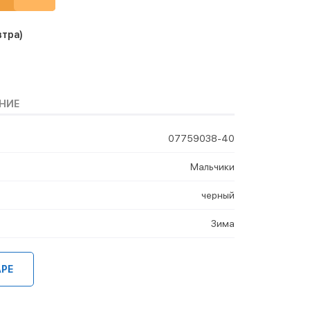
втра)
НИЕ
07759038-40
Мальчики
черный
Зима
АРЕ