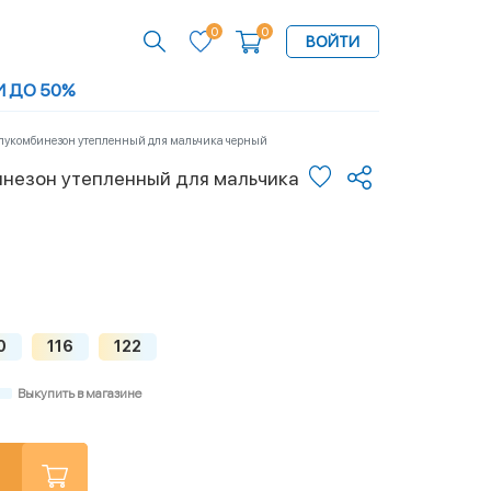
0
0
ВОЙТИ
И ДО 50%
лукомбинезон утепленный для мальчика черный
незон утепленный для мальчика
0
116
122
Выкупить в магазине