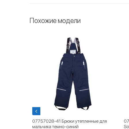
Похожие модели
нные для
07757028-41 Брюки утепленные для
07
мальчика темно-синий
So