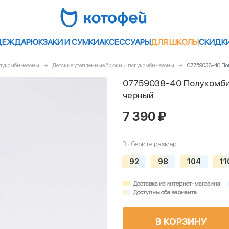
ДЕЖДА
РЮКЗАКИ И СУМКИ
АКСЕССУАРЫ
ДЛЯ ШКОЛЫ
СКИДК
олукомбинезоны
Детские утепленные брюки и полукомбинезоны
07759038-40 По
07759038-40 Полукомби
черный
7 390 ₽
Выберите размер
92
98
104
11
Доставка из интернет-магазина
Доступны оба варианта
В КОРЗИНУ