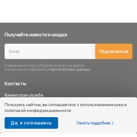
Получайте новости и скидки
Подписаться
Нажимая кнопку «Подписаться» вы даете
согласие на обработку
персональных данных
Контакты
Клиентская служба
8 800 333 08 45
Пользуясь сайтом, вы соглашаетесь с использованием куки и
политикой конфиденциальности
info@kotofey.ru
Магазины в Москва (50)
Узнать подробнее
Да, я соглашаюсь
Интернет-магазин