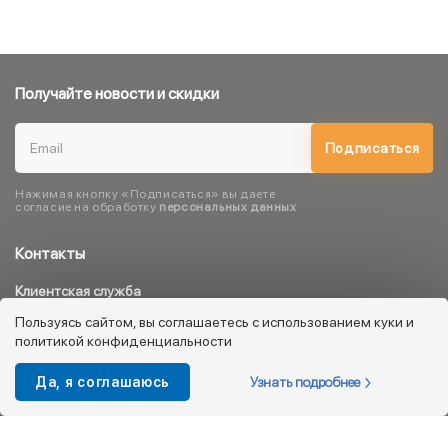
Получайте новости и скидки
Подписаться
Нажимая кнопку «Подписаться» вы даете
согласие на обработку
персональных данных
Контакты
Клиентская служба
8 800 333 08 45
Пользуясь сайтом, вы соглашаетесь с использованием куки и
политикой конфиденциальности
info@kotofey.ru
Магазины в Москва (50)
Узнать подробнее
Да, я соглашаюсь
Интернет-магазин
+7 495 212-93-79