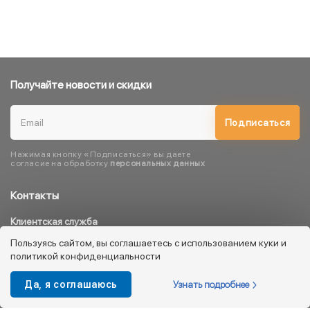
Получайте новости и скидки
Подписаться
Нажимая кнопку «Подписаться» вы даете
согласие на обработку
персональных данных
Контакты
Клиентская служба
8 800 333 08 45
Пользуясь сайтом, вы соглашаетесь с использованием куки и
политикой конфиденциальности
info@kotofey.ru
Магазины в Москва (50)
Узнать подробнее
Да, я соглашаюсь
Интернет-магазин