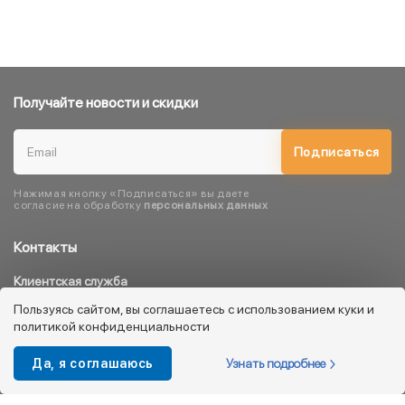
Получайте новости и скидки
Подписаться
Нажимая кнопку «Подписаться» вы даете
согласие на обработку
персональных данных
Контакты
Клиентская служба
8 800 333 08 45
Пользуясь сайтом, вы соглашаетесь с использованием куки и
политикой конфиденциальности
info@kotofey.ru
Магазины в Москва (50)
Узнать подробнее
Да, я соглашаюсь
Интернет-магазин