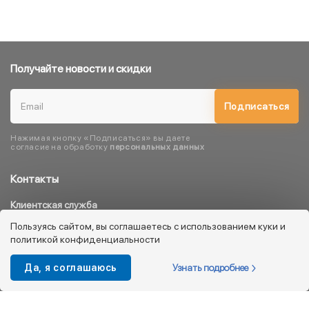
Получайте новости и скидки
Подписаться
Нажимая кнопку «Подписаться» вы даете
согласие на обработку
персональных данных
Контакты
Клиентская служба
8 800 333 08 45
Пользуясь сайтом, вы соглашаетесь с использованием куки и
политикой конфиденциальности
info@kotofey.ru
Магазины в Москва (50)
Узнать подробнее
Да, я соглашаюсь
Интернет-магазин
+7 495 212-93-79