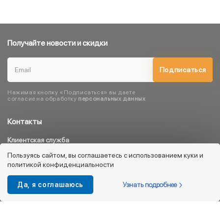
Получайте новости и скидки
Подписаться
Нажимая кнопку «Подписаться» вы даете
согласие на обработку
персональных данных
Контакты
Клиентская служба
8 800 333 08 45
Пользуясь сайтом, вы соглашаетесь с использованием куки и
политикой конфиденциальности
info@kotofey.ru
Магазины в Москва (50)
Узнать подробнее
Да, я соглашаюсь
Интернет-магазин
+7 495 212-93-79